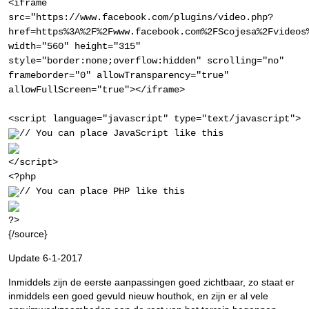
<iframe
src="https://www.facebook.com/plugins/video.php?
href=https%3A%2F%2Fwww.facebook.com%2FScojesa%2Fvideos
width="560" height="315"
style="border:none;overflow:hidden" scrolling="no"
frameborder="0" allowTransparency="true"
allowFullScreen="true"></iframe>
<script language="javascript" type="text/javascript">
// You can place JavaScript like this
</script>
<?php
// You can place PHP like this
?>
{/source}
Update 6-1-2017
Inmiddels zijn de eerste aanpassingen goed zichtbaar, zo staat er
inmiddels een goed gevuld nieuw houthok, en zijn er al vele