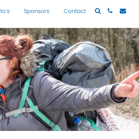
to's
Sponsors
Contact