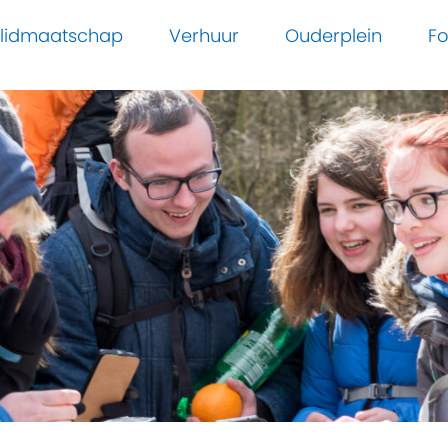
n lidmaatschap
Verhuur
Ouderplein
Fo