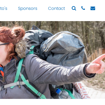
to's
Sponsors
Contact