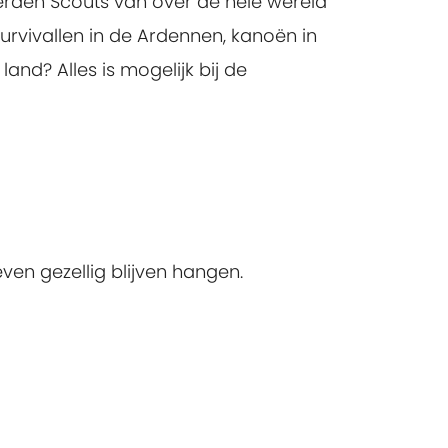
erden Scouts van over de hele wereld
rvivallen in de Ardennen, kanoën in
nd? Alles is mogelijk bij de
en gezellig blijven hangen.
!