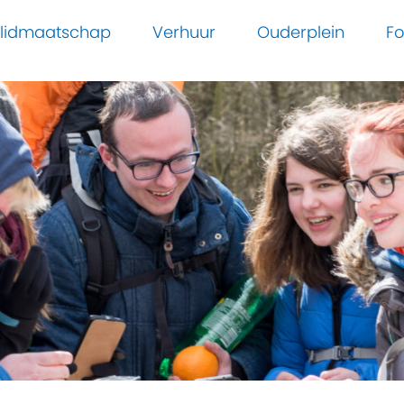
n lidmaatschap
Verhuur
Ouderplein
Fo