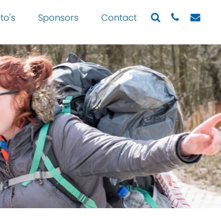
to's
Sponsors
Contact