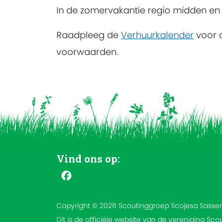
In de zomervakantie regio midden en 
Raadpleeg de
Verhuurkalender
voor 
voorwaarden.
Vind ons op:
Copyright © 2026 Scoutinggroep Scojesa Sass
Dit is de officiële website van de vereniging Sco