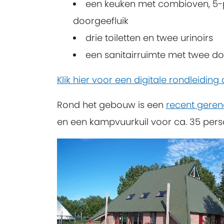
een keuken met combioven, 5-pit
doorgeefluik
drie toiletten en twee urinoirs
een sanitairruimte met twee d
Klik hier voor een digitale rondleidin
Rond het gebouw is een
recent geren
en een kampvuurkuil voor ca. 35 perso