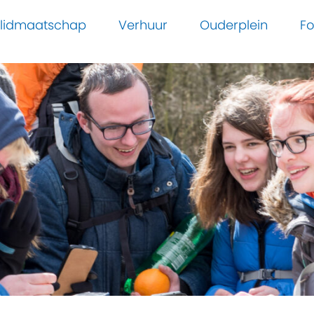
n lidmaatschap
Verhuur
Ouderplein
Fo