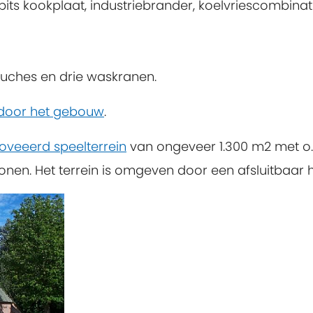
s kookplaat, industriebrander, koelvriescombinatie, 
ouches en drie waskranen.
g door het gebouw
.
oveeerd speelterrein
van ongeveer 1.300 m2 met o.a
nen. Het terrein is omgeven door een afsluitbaar h