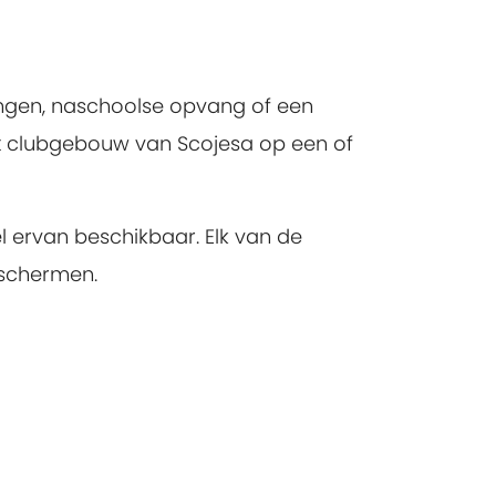
gingen, naschoolse opvang of een
t clubgebouw van Scojesa op een of
.
l ervan beschikbaar. Elk van de
eschermen.