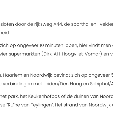
msloten door de rijksweg A44, de sporthal en -vel
heid.
ich op ongeveer 10 minuten lopen, hier vindt men o
vier supermarkten (Dirk, AH, Hoogvliet, Vomar) en v
en, Haarlem en Noordwijk bevindt zich op ongeveer 
cte verbindingen met Leiden/Den Haag en Schipho
et park, het Keukenhofbos of de duinen van Noord
e "Ruïne van Teylingen". Het strand van Noordwijk 