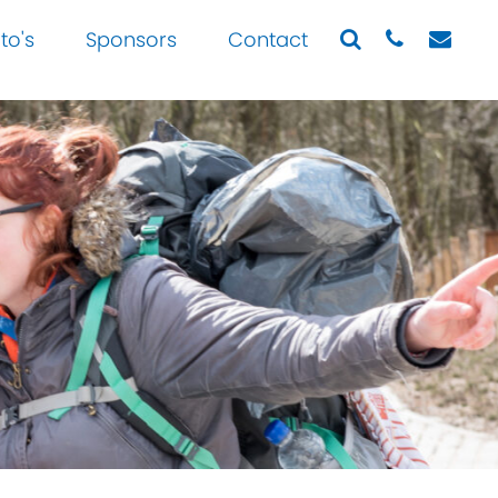
to's
Sponsors
Contact