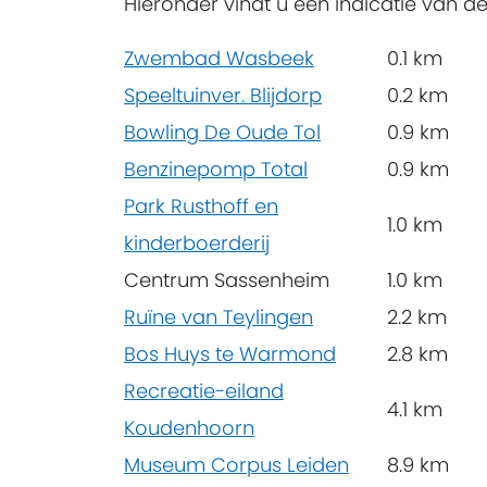
Hieronder vindt u een indicatie van d
Zwembad Wasbeek
0.1 km
Speeltuinver. Blijdorp
0.2 km
Bowling De Oude Tol
0.9 km
Benzinepomp Total
0.9 km
Park Rusthoff en
1.0 km
kinderboerderij
Centrum Sassenheim
1.0 km
Ruïne van Teylingen
2.2 km
Bos Huys te Warmond
2.8 km
Recreatie-eiland
4.1 km
Koudenhoorn
Museum Corpus Leiden
8.9 km