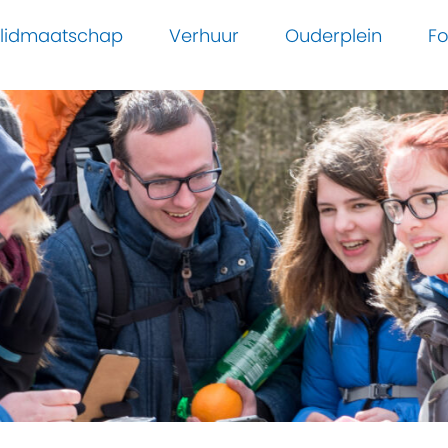
n lidmaatschap
Verhuur
Ouderplein
Fo