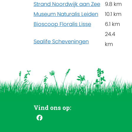
Strand Noordwijk aan Zee
9.8 km
Museum Naturalis Leiden
10.1 km
Bioscoop Floralis Lisse
6.1 km
24.4
Sealife Scheveningen
km
Vind ons op: