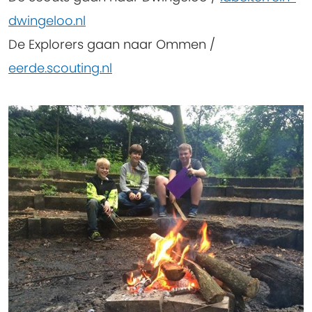
dwingeloo.nl
De Explorers gaan naar Ommen /
eerde.scouting.nl