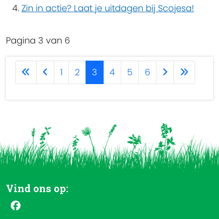
Zin in actie? Laat je uitdagen bij Scojesa!
Pagina 3 van 6
1
2
3
4
5
6
Vind ons op: